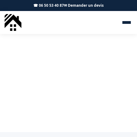
☎ 06 50 53 40 87
✉ Demander un devis
Zingueur Miremont 31190 -
S.A Toiture Toulouse
Zinguerie et gouttières à Miremont : artisan local, devis
gratuit