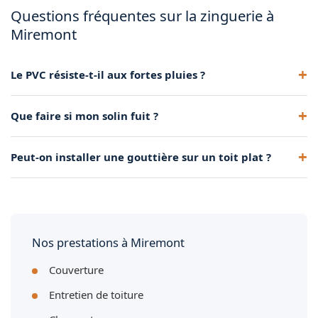
Questions fréquentes sur la zinguerie à
Miremont
Le PVC résiste-t-il aux fortes pluies ?
Oui, bien posé et correctement dimensionné, il évacue
Que faire si mon solin fuit ?
parfaitement les eaux de pluie.
Il faut le refaire rapidement. Les solins défaillants sont la
Peut-on installer une gouttière sur un toit plat ?
première cause d'infiltrations sur une toiture.
Oui, via un caniveau d'évacuation adapté. Nous étudions la
solution au cas par cas.
Nos prestations à Miremont
Couverture
Entretien de toiture