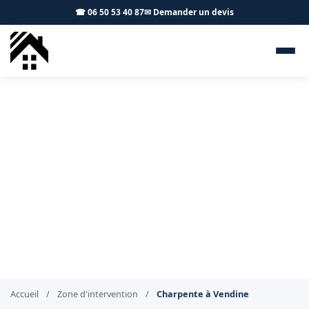
☎ 06 50 53 40 87
✉ Demander un devis
Charpentier Vendine 31460 -
S.A Toiture Toulouse
Pose, rénovation et traitement de charpente à Vendine
Accueil
/
Zone d'intervention
/
Charpente à Vendine