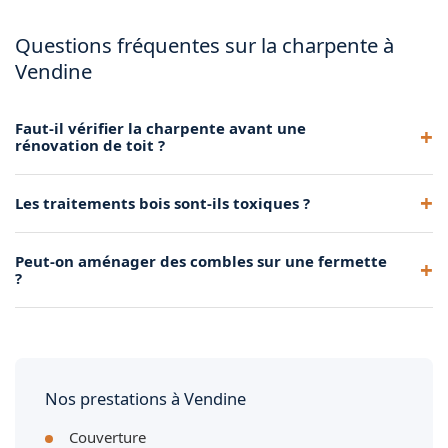
Questions fréquentes sur la charpente à
Vendine
Faut-il vérifier la charpente avant une
rénovation de toit ?
Oui, systématiquement. Un renforcement peut être
Les traitements bois sont-ils toxiques ?
nécessaire avant de poser une nouvelle couverture.
Les produits professionnels actuels respectent des normes
Peut-on aménager des combles sur une fermette
strictes et sont sans danger après séchage.
?
C'est possible mais complexe : il faut souvent transformer la
fermette ou la remplacer partiellement.
Nos prestations à Vendine
Couverture