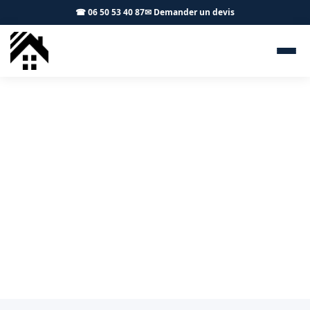
☎ 06 50 53 40 87
✉ Demander un devis
Couvreur Vendine 31460 - S.A
Toiture Toulouse
Pose, rénovation et réparation de toiture à Vendine et
aux alentours