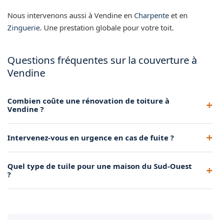
Nous intervenons aussi à Vendine en
Charpente
et en
Zinguerie
. Une prestation globale pour votre toit.
Questions fréquentes sur la couverture à
Vendine
Combien coûte une rénovation de toiture à
Vendine ?
Le tarif dépend de la surface, du type de tuiles et de l'état de
Intervenez-vous en urgence en cas de fuite ?
la charpente. Un devis gratuit est remis après visite sur
place.
Oui, nous organisons les dépannages en priorité pour une
Quel type de tuile pour une maison du Sud-Ouest
mise hors d'eau rapide avant les travaux définitifs.
?
La tuile canal reste la référence locale. Nous posons aussi
tuiles plates, mécaniques ou ardoises selon le projet.