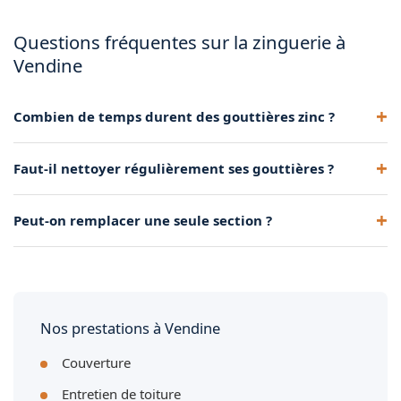
Questions fréquentes sur la zinguerie à
Vendine
Combien de temps durent des gouttières zinc ?
40 à 50 ans avec un entretien minimal. Le zinc reste le
Faut-il nettoyer régulièrement ses gouttières ?
matériau le plus durable.
Oui, un curage annuel après la chute des feuilles évite
Peut-on remplacer une seule section ?
débordements et stagnation.
Oui, si le reste est en bon état. Nous intervenons souvent en
réparation ponctuelle.
Nos prestations à Vendine
Couverture
Entretien de toiture