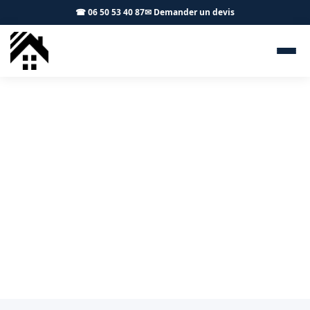
☎ 06 50 53 40 87
✉ Demander un devis
Zingueur Vendine 31460 - S.A
Toiture Toulouse
Pose et réparation de gouttières à Vendine : zinc ou
PVC